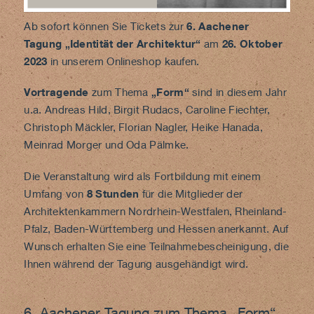
Ab sofort können Sie Tickets zur
6. Aachener
Tagung „Identität der Architektur“
am
26. Oktober
2023
in unserem
Onlineshop
kaufen.
Vortragende
zum Thema
„Form“
sind in diesem Jahr
u.a. Andreas Hild, Birgit Rudacs, Caroline Fiechter,
Christoph Mäckler, Florian Nagler, Heike Hanada,
Meinrad Morger und Oda Pälmke.
Die Veranstaltung wird als Fortbildung mit einem
Umfang von
8 Stunden
für die Mitglieder der
Architektenkammern Nordrhein-Westfalen, Rheinland-
Pfalz, Baden-Württemberg und Hessen anerkannt. Auf
Wunsch erhalten Sie eine Teilnahmebescheinigung, die
Ihnen während der Tagung ausgehändigt wird.
6. Aachener Tagung zum Thema „Form“