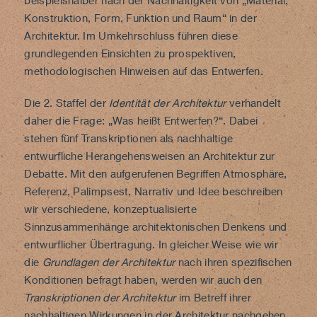
beispielshalber nach der Nachhaltigkeit von „Material,
Konstruktion, Form, Funktion und Raum“ in der
Architektur. Im Umkehrschluss führen diese
grundlegenden Einsichten zu prospektiven,
methodologischen Hinweisen auf das Entwerfen.
Die 2. Staffel der
Identität der Architektur
verhandelt
daher die Frage: „Was heißt Entwerfen?“. Dabei
stehen fünf Transkriptionen als nachhaltige
entwurfliche Herangehensweisen an Architektur zur
Debatte. Mit den aufgerufenen Begriffen Atmosphäre,
Referenz, Palimpsest, Narrativ und Idee beschreiben
wir verschiedene, konzeptualisierte
Sinnzusammenhänge architektonischen Denkens und
entwurflicher Übertragung. In gleicher Weise wie wir
die
Grundlagen der Architektur
nach ihren spezifischen
Konditionen befragt haben, werden wir auch den
Transkriptionen der Architektur
im Betreff ihrer
nachhaltigen Wirkungen in der Architektur nachgehen.