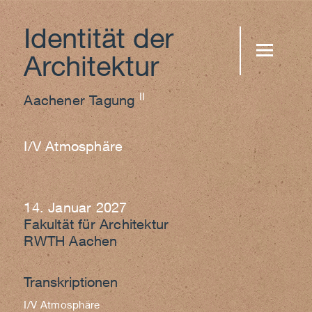
Identität der
Architektur
MENU AND
II
WIDGETS
Aachener Tagung
I/V Atmosphäre
14. Januar 2027
Fakultät für Architektur
RWTH Aachen
Transkriptionen
I/V Atmosphäre