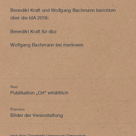
Benedikt Kraft und Wolfgang Bachmann berichten
über die IdA 2018:
Benedikt Kraft für dbz
Wolfgang Bachmann bei marlowes
Beitragsnavigation
Next
Previous
Publikation „Ort“ erhältlich
post:
Previous
Next
Bilder der Veranstaltung
post:
nach oben
|
Downloads
|
Impressum
|
Datenschutz