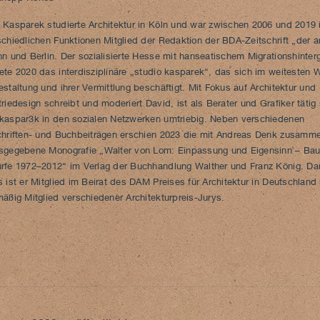
 Kasparek studierte Architektur in Köln und war zwischen 2006 und 2019 
schiedlichen Funktionen Mitglied der Redaktion der BDA-Zeitschrift „der a
nn und Berlin. Der sozialisierte Hesse mit hanseatischem Migrationshinter
ete 2020 das interdisziplinäre „studio kasparek“, das sich im weitesten 
estaltung und ihrer Vermittlung beschäftigt. Mit Fokus auf Architektur und
triedesign schreibt und moderiert David, ist als Berater und Grafiker tätig
kaspar3k in den sozialen Netzwerken umtriebig. Neben verschiedenen
chriften- und Buchbeiträgen erschien 2023 die mit Andreas Denk zusamm
sgegebene Monografie „Walter von Lom: Einpassung und Eigensinn – Ba
rfe 1972–2012“ im Verlag der Buchhandlung Walther und Franz König. Da
s ist er Mitglied im Beirat des DAM Preises für Architektur in Deutschland
mäßig Mitglied verschiedener Architekturpreis-Jurys.
gsnavigation