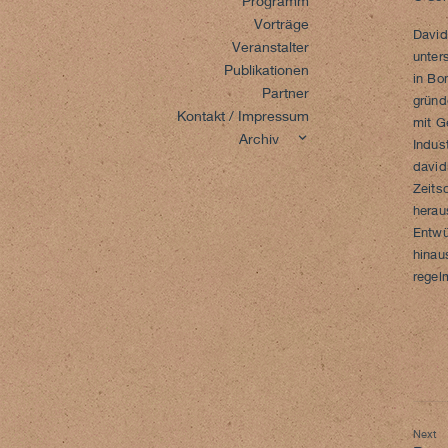
Programm
Vorträge
David
Veranstalter
unter
Publikationen
in Bo
Partner
gründ
Kontakt / Impressum
mit G
Archiv
expand
Indus
child
david
menu
Zeits
herau
Entwü
hinau
regel
Beitra
Next