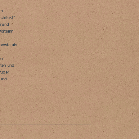
in
rchitekt“
grund
Wortsinn
 sowie als
en
uten und
rüber
 und