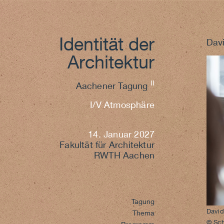
Identität der
Dav
Architektur
II
Aachener Tagung
I/V Atmosphäre
14. Januar 2027
Fakultät für Architektur
RWTH Aachen
Tagung
David
Thema
© Sc