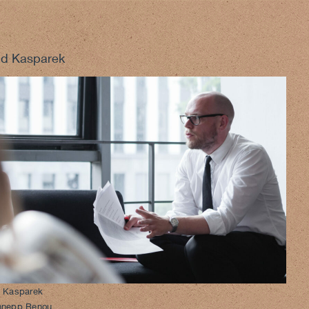
id Kasparek
 Kasparek
hnepp Renou