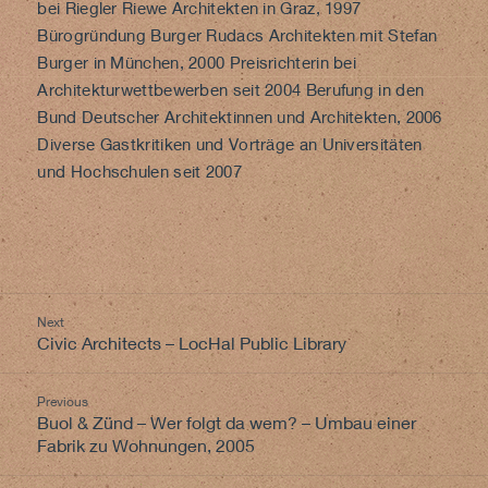
bei Riegler Riewe Architekten in Graz, 1997
Bürogründung Burger Rudacs Architekten mit Stefan
Burger in München, 2000 Preisrichterin bei
Architekturwettbewerben seit 2004 Berufung in den
Bund Deutscher Architektinnen und Architekten, 2006
Diverse Gastkritiken und Vorträge an Universitäten
und Hochschulen seit 2007
Beitragsnavigation
Next
Previous
Civic Architects – LocHal Public Library
post:
Previous
Next
Buol & Zünd – Wer folgt da wem? – Umbau einer
post:
Fabrik zu Wohnungen, 2005