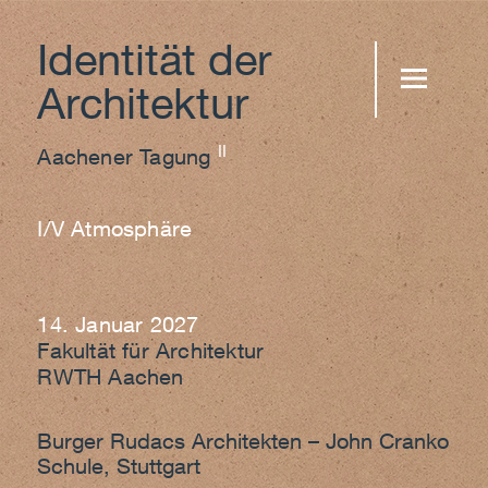
Identität der
Architektur
MENU AND
II
WIDGETS
Aachener Tagung
I/V Atmosphäre
14. Januar 2027
Fakultät für Architektur
RWTH Aachen
Burger Rudacs Architekten – John Cranko
Schule, Stuttgart