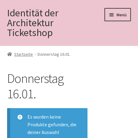
Identität der
Zur
Zum
Menü
Navigation
Inhalt
Architektur
springen
springen
Ticketshop
Tagung
Startseite
Donnerstag 16.01.
Tickets
Donnerstag
FAQ
16.01.
Mailingliste
Mein Konto
Es wurden keine
Produkte gefunden, die
Warenkorb
deiner Auswahl